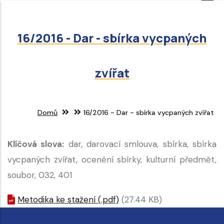
Přejít
k
16/2016 - Dar - sbírka vycpaných
hlavnímu
obsahu
zvířat
Domů
16/2016 - Dar - sbírka vycpaných zvířat
Klíčová slova:
dar, darovací smlouva, sbírka, sbírka
vycpaných zvířat, ocenění sbírky, kulturní předmět,
soubor, 032, 401
Metodika ke stažení (.pdf)
(27.44 KB)